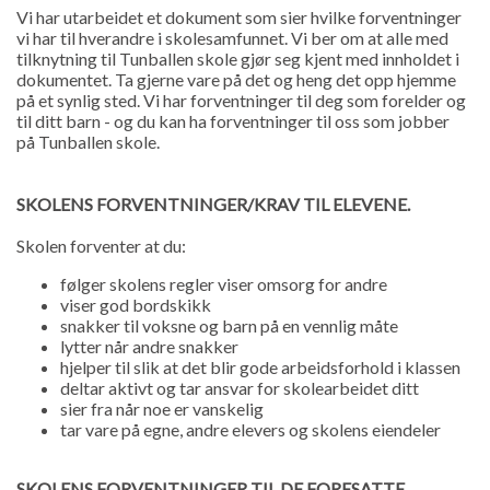
Vi har utarbeidet et dokument som sier hvilke forventninger
vi har til hverandre i skolesamfunnet. Vi ber om at alle med
tilknytning til Tunballen skole gjør seg kjent med innholdet i
dokumentet. Ta gjerne vare på det og heng det opp hjemme
på et synlig sted. Vi har forventninger til deg som forelder og
til ditt barn - og du kan ha forventninger til oss som jobber
på Tunballen skole.
SKOLENS FORVENTNINGER/KRAV TIL ELEVENE.
Skolen forventer at du:
følger skolens regler viser omsorg for andre
viser god bordskikk
snakker til voksne og barn på en vennlig måte
lytter når andre snakker
hjelper til slik at det blir gode arbeidsforhold i klassen
deltar aktivt og tar ansvar for skolearbeidet ditt
sier fra når noe er vanskelig
tar vare på egne, andre elevers og skolens eiendeler
SKOLENS FORVENTNINGER TIL DE FORESATTE
.