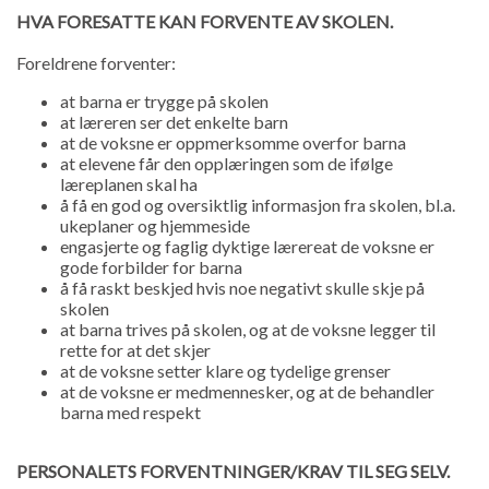
HVA FORESATTE KAN FORVENTE AV SKOLEN.
Foreldrene forventer:
at barna er trygge på skolen
at læreren ser det enkelte barn
at de voksne er oppmerksomme overfor barna
at elevene får den opplæringen som de ifølge
læreplanen skal ha
å få en god og oversiktlig informasjon fra skolen, bl.a.
ukeplaner og hjemmeside
engasjerte og faglig dyktige lærereat de voksne er
gode forbilder for barna
å få raskt beskjed hvis noe negativt skulle skje på
skolen
at barna trives på skolen, og at de voksne legger til
rette for at det skjer
at de voksne setter klare og tydelige grenser
at de voksne er medmennesker, og at de behandler
barna med respekt
PERSONALETS FORVENTNINGER/KRAV TIL SEG SELV.