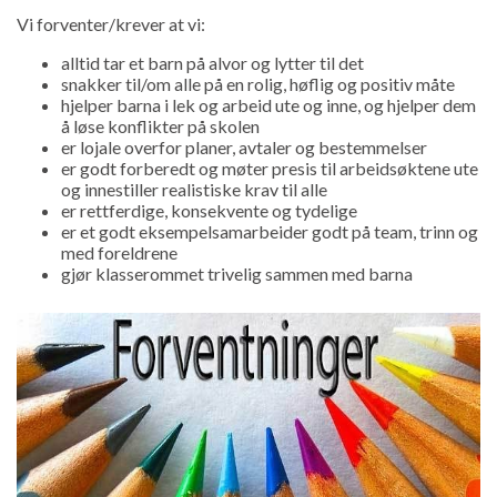
Vi forventer/krever at vi:
alltid tar et barn på alvor og lytter til det
snakker til/om alle på en rolig, høflig og positiv måte
hjelper barna i lek og arbeid ute og inne, og hjelper dem
å løse konflikter på skolen
er lojale overfor planer, avtaler og bestemmelser
er godt forberedt og møter presis til arbeidsøktene ute
og innestiller realistiske krav til alle
er rettferdige, konsekvente og tydelige
er et godt eksempelsamarbeider godt på team, trinn og
med foreldrene
gjør klasserommet trivelig sammen med barna