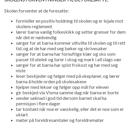
Skolen forventer at de foresatte:
formidler en positiv holdning til skolen og er lojale mot
skolens reglement
lærer barna vanlig folkeskikk og setter grenser for dem
når det er nødvendig
sørger for at barna kommer uthvilte til skolen og til rett
tid, og at de har med seg bøker og skrivesaker
sørger for at barna har fornuftige klær og sko som
passer til utelek og turer i skog og mark i all slags vær
sørger for at barna har spist frokost og har med seg
niste
leser beskjeder og følger med på ukeplaner, og lærer
barna å holde orden på skolesakene
hjelper med lekser og følger opp mål for eleven
gir beskjed via Visma samme dag når barna er borte
sender søknad i god tid dersom barnet skal ha
permisjon i flere dager
tar kontakt når noe er vanskelig, eller det er noe som er
uklart
møter på foreldresamtaler og foreldremøter