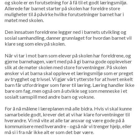
og skole er en forutsetning for å få til et godt læringsmiljø.
Allerede før barnet starter på skolen har foreldre store
muligheter til å påvirke hvilke forutsetninger barnet har i
møtet med skolen.
Den innsatsen foreldrene legger ned i barnets utvikling og
sosial samhandling, danner grunnlaget for hvordan barnet vil
klare seg som elev på skolen.
Når vi tar i mot barn som elever på skolen har foreldrene, og
gjerne barnehagen, vært med på å gi barna gode opplevelser
slik at de møter skolen med store forventninger. På skolen
ønsker vi at barna skal oppleve et læringsmiljø som er preget
av trygghet og trivsel. Vi gjør vårt ytterste for at hvert enkelt
barn får utfordringer som fører til læring. Læring handler ikke
bare om fag, men også om å utvikle seg som menneske i et
sosialt samspill med andre barn og voksne.
For å nå målene i læreplanen må alle bidra. Hvis vi skal kunne
samarbeide godt, krever det at vi har klare forventninger til
hverandre. Vi må vite at alle tar ansvar og være gode på å
kommunisere med hverandre - også når vi trenger hjelp, eller
må si i fra når ikke alt er som det bør være.