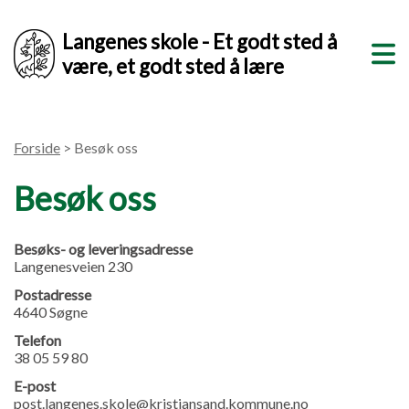
Langenes skole - Et godt sted å
være, et godt sted å lære
Forside
> Besøk oss
Besøk oss
Besøks- og leveringsadresse
Langenesveien 230
Postadresse
4640 Søgne
Telefon
38 05 59 80
E-post
post.langenes.skole@kristiansand.kommune.no