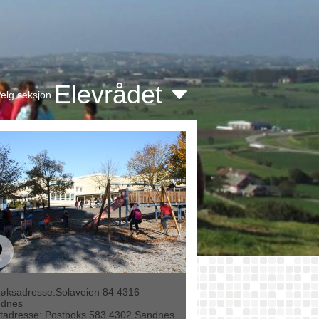
Elevrådet
elg seksjon
øksadresse:Solaveien 84 4316
dnes
tadresse: Postboks 583 4302 Sandnes