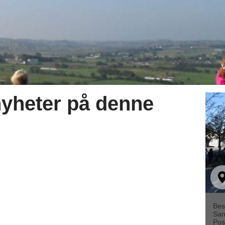
V
nyheter på denne
Bes
San
Pos