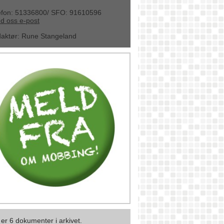
efon: 51336800/ SFO: 91610596
d oss e-post
aktør
:
Rune Stangeland
 er 6 dokumenter i arkivet.