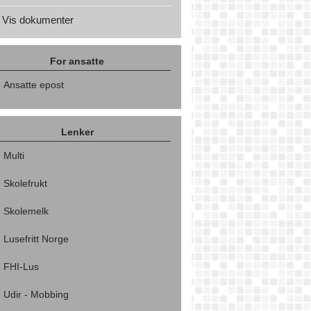
Vis dokumenter
For ansatte
Ansatte epost
Lenker
Multi
Skolefrukt
Skolemelk
Lusefritt Norge
FHI-Lus
Udir - Mobbing