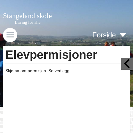
Stangeland skole
Læring for alle
Forside
Elevpermisjoner
Skjema om permisjon. Se vedlegg.