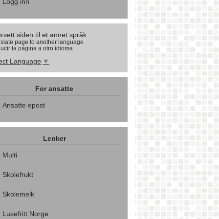
Logg inn
rsett siden til et annet språk
slate page to another language
ucir la página a otro idioma
ect Language
▼
For ansatte
Ansatte epost
Lenker
Multi
Skolefrukt
Skolemelk
Lusefritt Norge