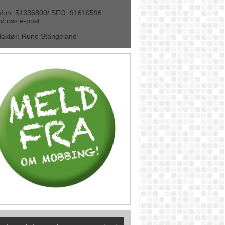
efon: 51336800/ SFO: 91610596
d oss e-post
aktør
:
Rune Stangeland