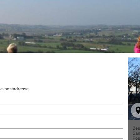
n e-postadresse.
Bes
San
Pos