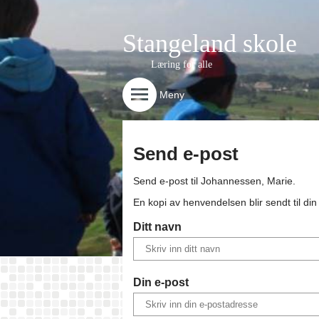
Stangeland skole
Læring for alle
Meny
Send e-post
Send e-post til
Johannessen, Marie
.
En kopi av henvendelsen blir sendt til di
Ditt navn
Din e-post