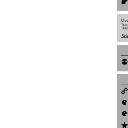
Ove
Tran
Trad
Sel