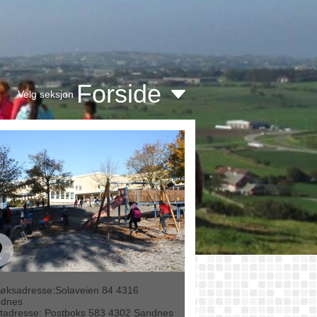
Forside
Velg seksjon
øksadresse:Solaveien 84 4316
dnes
tadresse: Postboks 583 4302 Sandnes