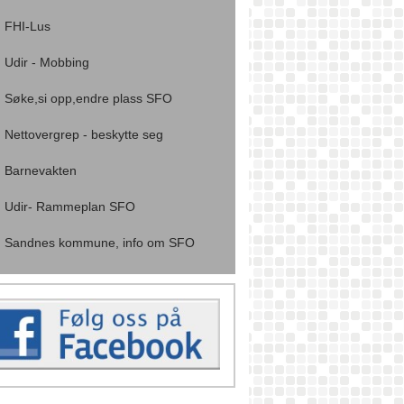
FHI-Lus
Udir - Mobbing
Søke,si opp,endre plass SFO
Nettovergrep - beskytte seg
Barnevakten
Udir- Rammeplan SFO
Sandnes kommune, info om SFO