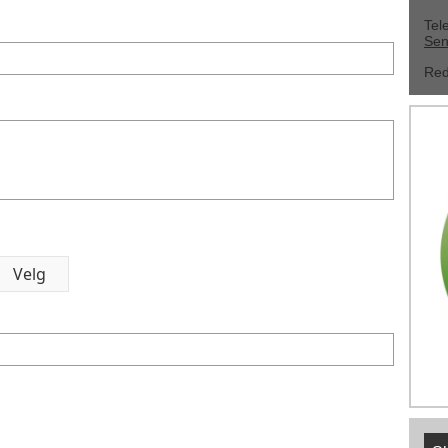
Tel
Sen
Red