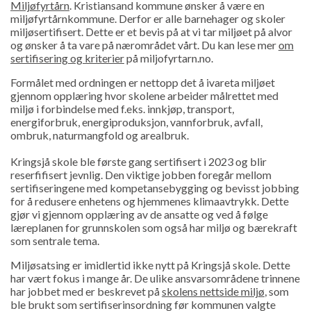
Miljøfyrtårn
. Kristiansand kommune ønsker å være en
miljøfyrtårnkommune. Derfor er alle barnehager og skoler
miljøsertifisert. Dette er et bevis på at vi tar miljøet på alvor
og ønsker å ta vare på nærområdet vårt. Du kan lese mer
om
sertifisering og kriterier
på miljofyrtarn.no.
Formålet med ordningen er nettopp det å ivareta miljøet
gjennom opplæring hvor skolene arbeider målrettet med
miljø i forbindelse med f.eks. innkjøp, transport,
energiforbruk, energiproduksjon, vannforbruk, avfall,
ombruk, naturmangfold og arealbruk.
Kringsjå skole ble første gang sertifisert i 2023 og blir
reserfifisert jevnlig. Den viktige jobben foregår mellom
sertifiseringene med kompetansebygging og bevisst jobbing
for å redusere enhetens og hjemmenes klimaavtrykk. Dette
gjør vi gjennom opplæring av de ansatte og ved å følge
læreplanen for grunnskolen som også har miljø og bærekraft
som sentrale tema.
Miljøsatsing er imidlertid ikke nytt på Kringsjå skole. Dette
har vært fokus i mange år. De ulike ansvarsområdene trinnene
har jobbet med er beskrevet på
skolens nettside miljø
, som
ble brukt som sertifiserinsordning før kommunen valgte