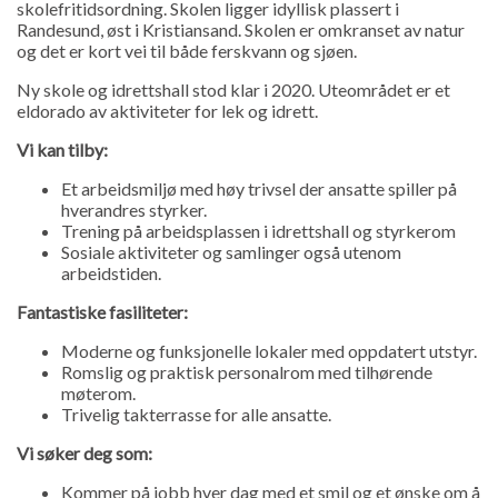
skolefritidsordning. Skolen ligger idyllisk plassert i
Randesund, øst i Kristiansand. Skolen er omkranset av natur
og det er kort vei til både ferskvann og sjøen.
Ny skole og idrettshall stod klar i 2020. Uteområdet er et
eldorado av aktiviteter for lek og idrett.
Vi kan tilby:
Et arbeidsmiljø med høy trivsel der ansatte spiller på
hverandres styrker.
Trening på arbeidsplassen i idrettshall og styrkerom
Sosiale aktiviteter og samlinger også utenom
arbeidstiden.
Fantastiske fasiliteter:
Moderne og funksjonelle lokaler med oppdatert utstyr.
Romslig og praktisk personalrom med tilhørende
møterom.
Trivelig takterrasse for alle ansatte.
Vi søker deg som:
Kommer på jobb hver dag med et smil og et ønske om å