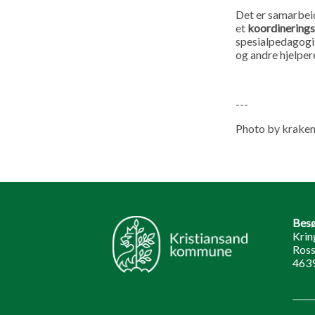
Det er samarbeid
et
koordinering
spesialpedagogis
og andre hjelper
---
Photo by krake
Besø
Krin
Ross
4639