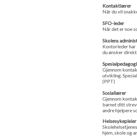
Kontaktlærer
Når du vil snakk
SFO-leder
Når det er noe s
Skolens adminis
Kontorleder har
du ønsker direkt
Spesialpedagogi
Gjennom kontaktl
utvikling. Spesi
(PPT)
Sosiallærer
Gjennom kontaktl
barnet ditt strev
andre hjelpere s
Helsesykepleier
Skolehelsetjene
hjem, skole og a