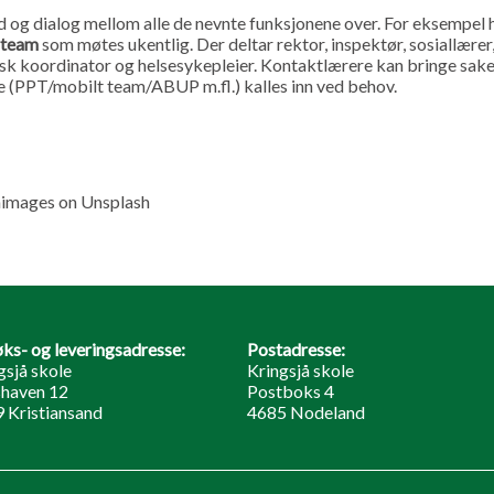
 og dialog mellom alle de nevnte funksjonene over. For eksempel 
steam
som møtes ukentlig. Der deltar rektor, inspektør, sosiallærer
k koordinator og helsesykepleier. Kontaktlærere kan bringe sake
e (PPT/mobilt team/ABUP m.fl.) kalles inn ved behov.
nimages on Unsplash
ks- og leveringsadresse:
Postadresse:
gsjå skole
Kringsjå skole
haven 12
Postboks 4
 Kristiansand
4685 Nodeland