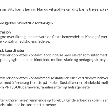
e om ditt barns læring. Når du vil snakke om ditt barns trivsel på s
om gjelder skolefritidsordningen.
trasjon
 god oversikt og kan besvare de fleste henvendelser. Kan også væ
e kontakt med skolens ledelse.
sk koordinator
ærer opprettes kontakt i forbindelse med elever som sliter med fa
alpedagogisk leder er bindeledd mellom skole og pedagogisk-psyk
ærer opprettes kontakt med sosiallærer, eller ved direkte henven
er med å finne seg til rette på skolen. Sosiallærer er bindeledd me
om PPT, BUP, barnevern, familiesenter og helsetjeneste.
sten utfører helsefremmende og forebyggende arbeid i skolen i s
ndre aktuelle instanser etter behov.