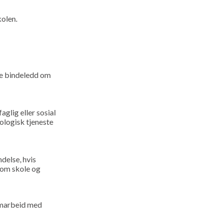
kolen.
re bindeledd om
glig eller sosial
ologisk tjeneste
delse, hvis
llom skole og
amarbeid med