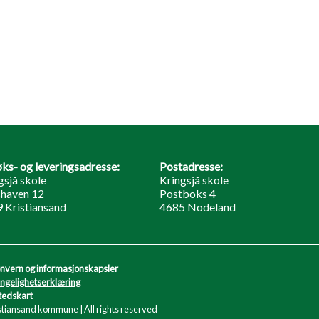
ks- og leveringsadresse:
Postadresse:
gsjå skole
Kringsjå skole
haven 12
Postboks 4
 Kristiansand
4685 Nodeland
nvern og informasjonskapsler
engelighetserklæring
tedskart
stiansand kommune | All rights reserved