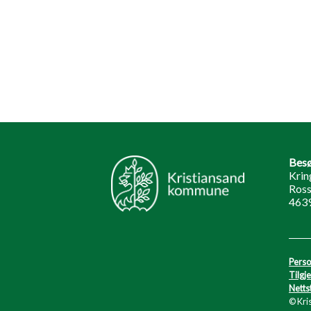
Besø
Krin
Ross
4639
Perso
Tilgj
Netts
© Kri