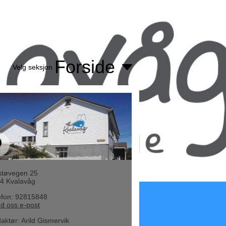
Forside
Velg seksjon
støvegen 25
4 Kvalavåg
efon: 92815848
d oss e-post
aktør
:
Arild Gismervik