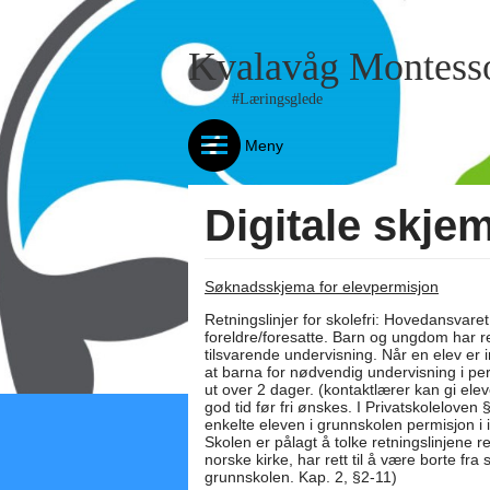
Kvalavåg Montesso
#Læringsglede
Meny
Digitale skje
Søknadsskjema for elevpermisjon
Retningslinjer for skolefri: Hovedansvare
foreldre/foresatte. Barn og ungdom har re
tilsvarende undervisning. Når en elev er in
at barna for nødvendig undervisning i pe
ut over 2 dager. (kontaktlærer kan gi elev
god tid før fri ønskes. I Privatskoleloven 
enkelte eleven i grunnskolen permisjon i inn
Skolen er pålagt å tolke retningslinjene r
norske kirke, har rett til å være borte f
grunnskolen. Kap. 2, §2-11)