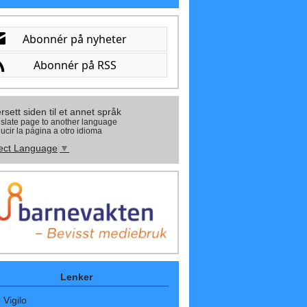
rsett siden til et annet språk
slate page to another language
ucir la página a otro idioma
ect Language
▼
Lenker
Vigilo