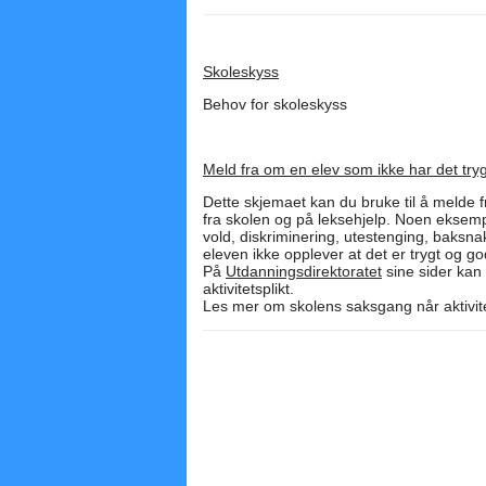
Skoleskyss
Behov for skoleskyss
Meld fra om en elev som ikke har det try
Dette skjemaet kan du bruke til å melde fr
fra skolen og på leksehjelp. Noen eksemp
vold, diskriminering, utestenging, baksnak
eleven ikke opplever at det er trygt og go
På
Utdanningsdirektoratet
sine sider kan 
aktivitetsplikt.
Les mer om skolens saksgang når aktivite