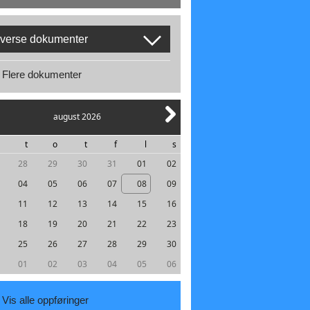
verse dokumenter
Flere dokumenter
august 2026
t
o
t
f
l
s
28
29
30
31
01
02
04
05
06
07
08
09
11
12
13
14
15
16
18
19
20
21
22
23
25
26
27
28
29
30
01
02
03
04
05
06
Vis alle oppføringer