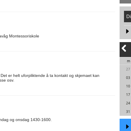
Di
avåg Montessoriskole
m
27
et er helt uforpliktende å ta kontakt og skjemaet kan
03
sse osv.
10
17
24
31
 mandag og onsdag 1430-1600.