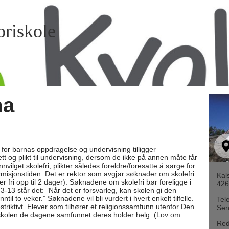
riskole
ma
t for barnas oppdragelse og undervisning tilligger
tt og plikt til undervisning, dersom de ikke på annen måte får
nvilget skolefri, plikter således foreldre/foresatte å sørge for
rmisjonstiden. Det er rektor som avgjør søknader om skolefri
Kal
er fri opp til 2 dager). Søknadene om skolefri bør foreligge i
426
§3-13 står det: ”Når det er forsvarleg, kan skolen gi den
til to veker.” Søknadene vil bli vurdert i hvert enkelt tilfelle.
Tel
estriktivt. Elever som tilhører et religionssamfunn utenfor Den
Sen
ra skolen de dagene samfunnet deres holder helg. (Lov om
Red