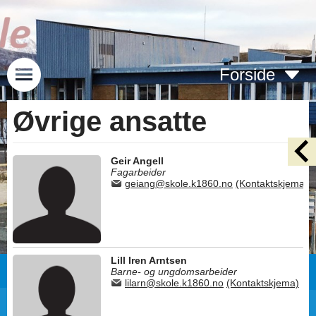
Forside
Øvrige ansatte
Geir Angell
Fagarbeider
geiang@skole.k1860.no
(Kontaktskjema)
Lill Iren Arntsen
Barne- og ungdomsarbeider
lilarn@skole.k1860.no
(Kontaktskjema)