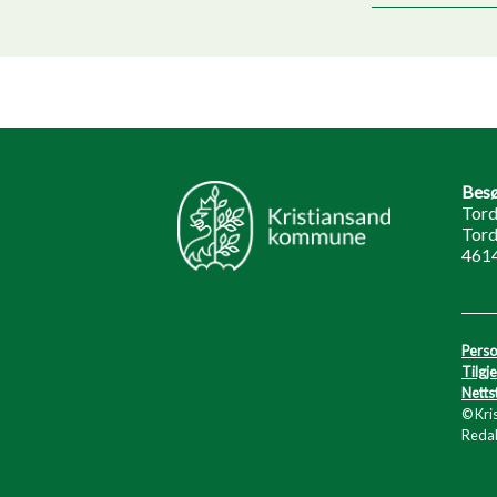
Besø
Tord
Tord
4614
Perso
Tilgj
Netts
© Kri
Redak