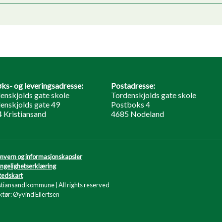
ks- og leveringsadresse:
Postadresse:
enskjolds gate skole
Tordenskjolds gate skole
enskjolds gate 49
Postboks 4
 Kristiansand
4685 Nodeland
nvern og informasjonskapsler
engelighetserklæring
tedskart
stiansand kommune | All rights reserved
tør: Øyvind Eilertsen