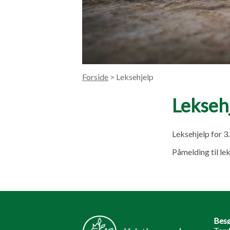
Forside
> Leksehjelp
Lekseh
Leksehjelp for 3.
Påmelding til le
Besø