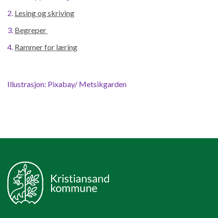
2.
Lesing og skriving
3.
Begreper
4.
Rammer for læring
Illustrasjon: Pixabay/ Metsikgarden