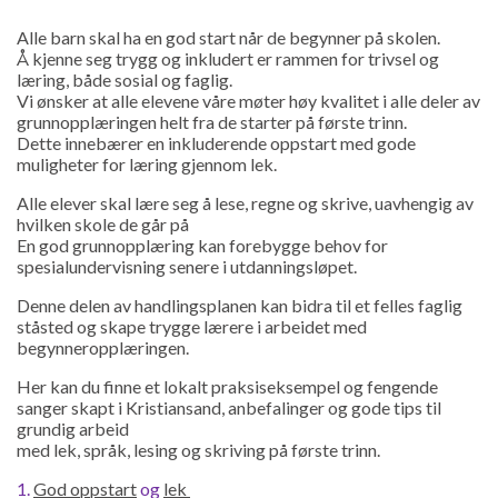
Alle barn skal ha en god start når de begynner på skolen.
Å kjenne seg trygg og inkludert er rammen for trivsel og
læring, både sosial og faglig.
Vi ønsker at alle elevene våre møter høy kvalitet i alle deler av
grunnopplæringen helt fra de starter på første trinn.
Dette innebærer en inkluderende oppstart med gode
muligheter for læring gjennom lek.
Alle elever skal lære seg å lese, regne og skrive, uavhengig av
hvilken skole de går på
En god grunnopplæring kan forebygge behov for
spesialundervisning senere i utdanningsløpet.
Denne delen av handlingsplanen kan bidra til et felles faglig
ståsted og skape trygge lærere i arbeidet med
begynneropplæringen.
Her kan du finne et lokalt praksiseksempel og fengende
sanger skapt i Kristiansand, anbefalinger og gode tips til
grundig arbeid
med lek, språk, lesing og skriving på første trinn.
1.
God oppstart
og
lek