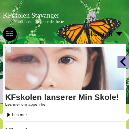
KFskolen Stavanger
Fordi barna fortjener det beste
Klasse 6
KFskolen lanserer Min Skole!
Les mer om appen her
Les mer