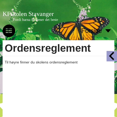
KFskolen Stavanger
Fordi barna fortjener det beste
Forside
Ordensreglement
Til høyre finner du skolens ordensreglement